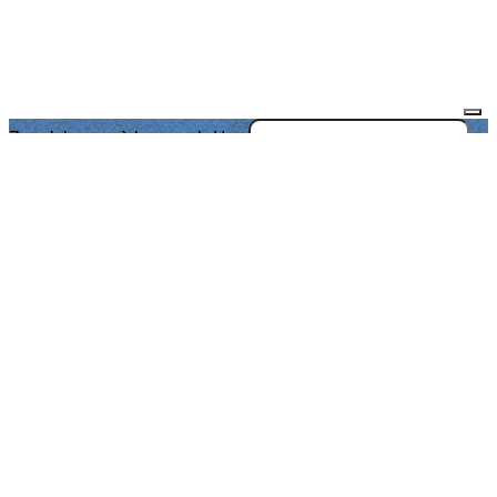
Je m'abonne à la newsletter
OK
Plan du site
Licences
Mentions légales
CGUV
Paramétrer vos cookies
Se connecter
Propulsé par AssoConnect, le logiciel des
associations Culturelles